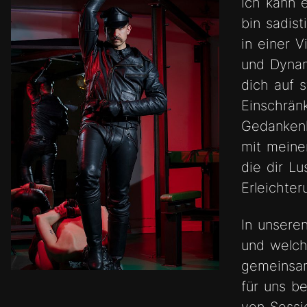
Ich kann e
bin sadis
in einer V
und Dynam
dich auf 
Einschrän
Gedankenk
mit meine
die dir L
Erleichte
In unsere
und welch
gemeinsam
für uns b