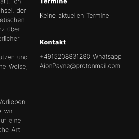
art. Ich
Termine
hsel, der
Keine aktuellen Termine
Fetischen
nz über
rlicher
Kontakt
+4915208831280 Whatsapp
utzen und
AionPayne@protonmail.com
ine Weise,
Vorlieben
 wir
uf eine
che Art