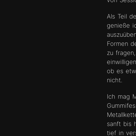
von Sessi
Als Teil 
genieße i
auszuüben
Formen de
zu fragen
einwillig
ob es etw
nicht.
Ich mag M
Gummifess
Metallket
sanft bis 
tief in ve