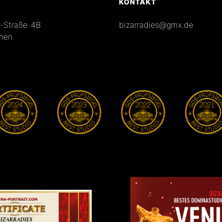
KONTAKT
s-Straße 4B
bizarradies@gmx.de
hen