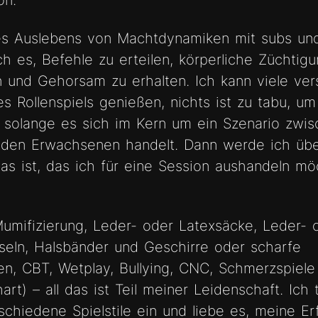
on.
des Auslebens von Machtdynamiken mit subs un
ch es, Befehle zu erteilen, körperliche Züchtig
 und Gehorsam zu erhalten. Ich kann viele ve
s Rollenspiels genießen, nichts ist zu tabu, u
, solange es sich im Kern um ein Szenario zwi
enden Erwachsenen handelt. Dann werde ich übe
as ist, das ich für eine Session aushandeln m
umifizierung, Leder- oder Latexsäcke, Leder- 
eln, Halsbänder und Geschirre oder scharfe
ten, CBT, Wetplay, Bullying, CNC, Schmerzspiele
hart) – all das ist Teil meiner Leidenschaft. Ich
rschiedene Spielstile ein und liebe es, meine E