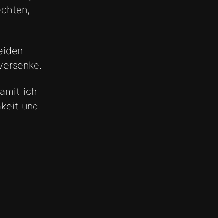
echten,
leiden
versenke.
amit ich
keit und