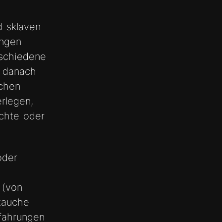
d sklaven
ungen
rschiedene
m danach
schen
rlegen,
öchte oder
oder
 (von
 tauche
rfahrungen