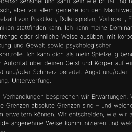
benso sensibel und sanft sein wie brutal und h
tisch, aber vor allem genieße ich den Machtwec
ielzahl von Praktiken, Rollenspielen, Vorlieben, 
iken stattfinden kann. Ich kann meine Domina
strenge oder sinnliche Weise ausüben, mit körpe
kung und Gewalt sowie psychologischer
ontrolle. Ich kann dich als mein Spielzeug ben
r Autorität über deinen Geist und Körper auf e
ust und/oder Schmerz bereitet. Angst und/oder
rung. Unterwerfung.
n Verhandlungen besprechen wir Erwartungen, 
e Grenzen absolute Grenzen sind – und welche
 erweitern können. Wir entscheiden, wie wir a
eide angenehme Weise kommunizieren und wel